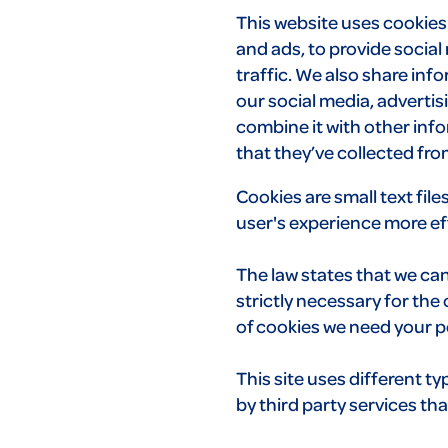
This website uses cookies
and ads, to provide social
traffic. We also share inf
our social media, adverti
combine it with other inf
that they’ve collected fro
Cookies are small text fil
user's experience more eff
The law states that we can
strictly necessary for the o
of cookies we need your p
This site uses different t
by third party services th