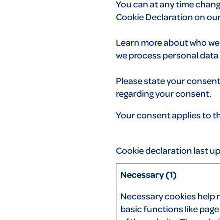
You can at any time chan
Cookie Declaration on our
Learn more about who we 
we process personal data i
Please state your consen
regarding your consent.
Your consent applies to 
Cookie declaration last 
Necessary (1)
Necessary cookies help 
basic functions like pag