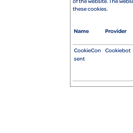
of the website. The webs
these cookies.
Name
Provider
CookieCon
Cookiebot
sent