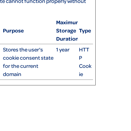
ite cannot function properly without
Maximum
Purpose
Storage
Type
Duration
Stores the user's
1 year
HTT
cookie consent state
P
for the current
Cook
domain
ie