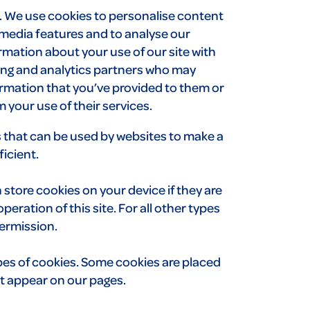
. We use cookies to personalise content
 media features and to analyse our
ormation about your use of our site with
sing and analytics partners who may
ormation that you’ve provided to them or
m your use of their services.
es that can be used by websites to make a
icient.
 store cookies on your device if they are
peration of this site. For all other types
ermission.
ypes of cookies. Some cookies are placed
at appear on our pages.