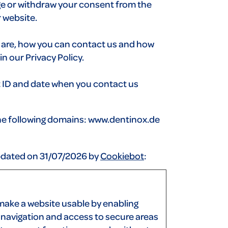
ge or withdraw your consent from the
 website.
are, how you can contact us and how
n our Privacy Policy.
t ID and date when you contact us
the following domains: www.dentinox.de
updated on 31/07/2026 by
Cookiebot
:
make a website usable by enabling
e navigation and access to secure areas