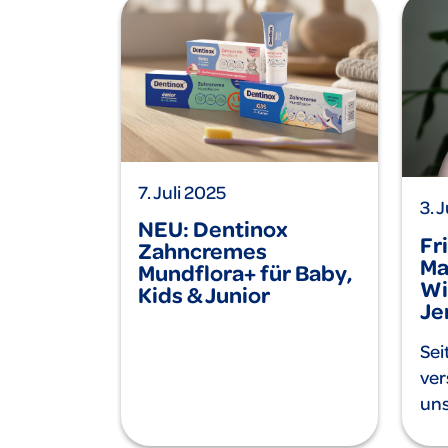
7. Juli 2025
3. 
NEU: Dentinox
Fr
Zahncremes
Ma
Mundflora+ für Baby,
Wi
Kids & Junior
Je
Sei
ver
uns