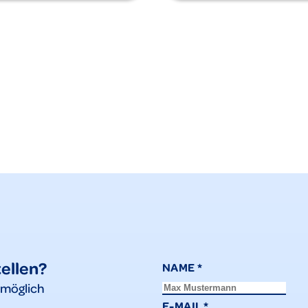
tellen?
NAME
*
tmöglich
E-MAIL
*