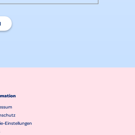
N
rmation
essum
nschutz
e-Einstellungen
s