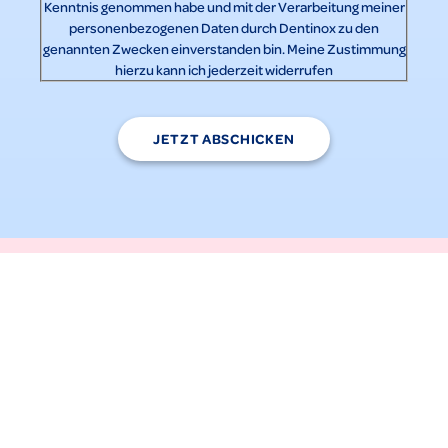
Kenntnis genommen habe und mit der Verarbeitung meiner
personenbezogenen Daten durch Dentinox zu den
genannten Zwecken einverstanden bin. Meine Zustimmung
hierzu kann ich jederzeit widerrufen
JETZT ABSCHICKEN
Dentinox Gesellschaft für pharmazeutische Präparate Lenk & Schuppan
KG
Nunsdorfer Ring 19, 12277 Berlin, Deutschland