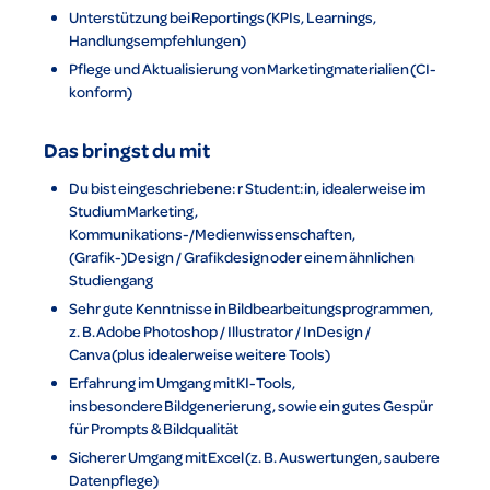
Unterstützung bei Reportings (KPIs, Learnings,
Handlungsempfehlungen)
Pflege und Aktualisierung von Marketingmaterialien (CI-
konform)
Das bringst du mit
Du bist eingeschriebene: r Student:in, idealerweise im
Studium Marketing,
Kommunikations-/Medienwissenschaften,
(Grafik-)Design / Grafikdesign oder einem ähnlichen
Studiengang
Sehr gute Kenntnisse in Bildbearbeitungsprogrammen,
z. B. Adobe Photoshop / Illustrator / InDesign /
Canva (plus idealerweise weitere Tools)
Erfahrung im Umgang mit KI-Tools,
insbesondere Bildgenerierung, sowie ein gutes Gespür
für Prompts & Bildqualität
Sicherer Umgang mit Excel (z. B. Auswertungen, saubere
Datenpflege)