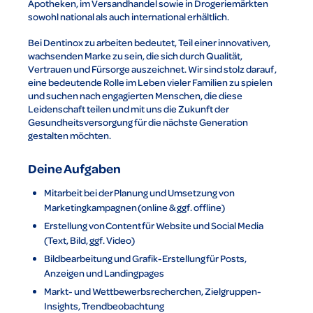
Apotheken, im Versandhandel sowie in Drogeriemärkten
sowohl national als auch international erhältlich.
Bei Dentinox zu arbeiten bedeutet, Teil einer innovativen,
wachsenden Marke zu sein, die sich durch Qualität,
Vertrauen und Fürsorge auszeichnet. Wir sind stolz darauf,
eine bedeutende Rolle im Leben vieler Familien zu spielen
und suchen nach engagierten Menschen, die diese
Leidenschaft teilen und mit uns die Zukunft der
Gesundheitsversorgung für die nächste Generation
gestalten möchten.
Deine Aufgaben
Mitarbeit bei der Planung und Umsetzung von
Marketingkampagnen (online & ggf. offline)
Erstellung von Content für Website und Social Media
(Text, Bild, ggf. Video)
Bildbearbeitung und Grafik-Erstellung für Posts,
Anzeigen und Landingpages
Markt- und Wettbewerbsrecherchen, Zielgruppen-
Insights, Trendbeobachtung