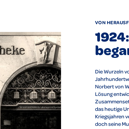
VON HERAUS
1924:
bega
Die Wurzeln vo
Jahrhundertwe
Norbert von Wo
Lösung entwicke
Zusammensetzu
das heutige U
Kriegsjahren v
doch seine Mu