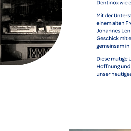
Dentinox wie e
Mit der Unter
einem alten Fr
Johannes Lenk
Geschick mit e
gemeinsam in 
Diese mutige 
Hoffnung und 
unser heutige