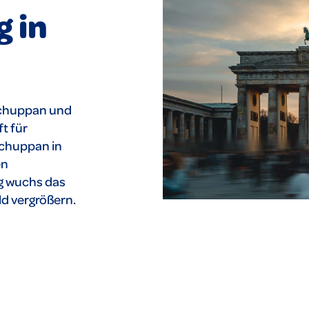
 in
Schuppan und
t für
chuppan in
en
rg wuchs das
d vergrößern.