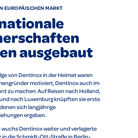
EN EUROPÄISCHEN MARKT
nationale
nerschaften
en ausgebaut
lge von Dentinox in der Heimat waren
rmengründer motiviert, Dentinox auch im
nt zu machen. Auf Reisen nach Holland,
z und nach Luxemburg knüpften sie erste
denen sich langjährige
iehungen ergaben.
 wuchs Dentinox weiter und verlagerte
 in die Schmidt-Ott-Straße in Berlin-