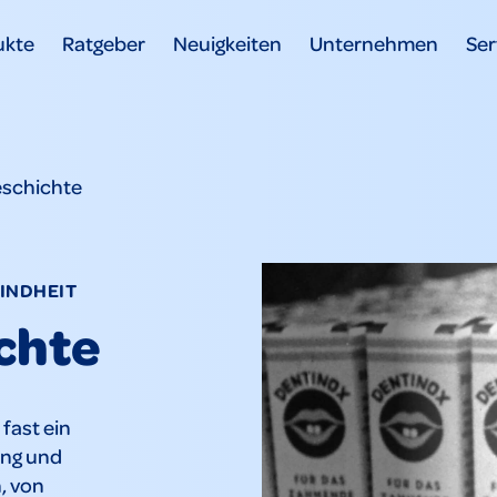
ukte
Ratgeber
Neuigkeiten
Unternehmen
Ser
eschichte
KINDHEIT
chte
fast ein
ung und
, von