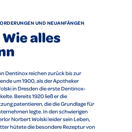
FORDERUNGEN UND NEUANFÄNGEN
 Wie alles
nn
n Dentinox reichen zurück bis zur
nde um 1900, als der Apotheker
lski in Dresden die erste Dentinox-
lte. Bereits 1920 ließ er die
ng patentieren, die die Grundlage für
nternehmen legte. In den schwierigen
erlor Norbert Wolski leider sein Leben,
tter hütete die besondere Rezeptur von