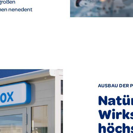
großen
men nenedent
AUSBAU DER 
Natü
Wirk
höch