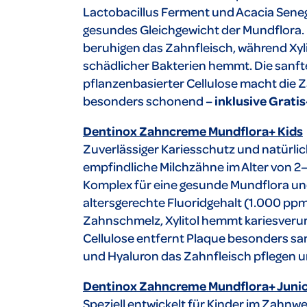
Lactobacillus Ferment und Acacia Seneg
gesundes Gleichgewicht der Mundflora.
beruhigen das Zahnfleisch, während Xy
schädlicher Bakterien hemmt. Die sanft
pflanzenbasierter Cellulose macht die 
besonders schonend –
inklusive Grati
Dentinox Zahncreme Mundflora+ Kids
Zuverlässiger Kariesschutz und natürlic
empfindliche Milchzähne im Alter von 2
Komplex für eine gesunde Mundflora un
altersgerechte Fluoridgehalt (1.000 ppm
Zahnschmelz, Xylitol hemmt kariesveru
Cellulose entfernt Plaque besonders sa
und Hyaluron das Zahnfleisch pflegen u
Dentinox Zahncreme Mundflora+ Juni
Speziell entwickelt für Kinder im Zahnw