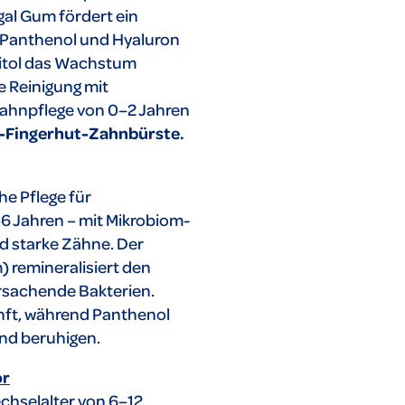
al Gum fördert ein
 Panthenol und Hyaluron
litol das Wachstum
e Reinigung mit
Zahnpflege von 0–2 Jahren
s-Fingerhut-Zahnbürste.
he Pflege für
–6 Jahren – mit Mikrobiom-
d starke Zähne. Der
) remineralisiert den
rsachende Bakterien.
nft, während Panthenol
nd beruhigen.
or
echselalter von 6–12