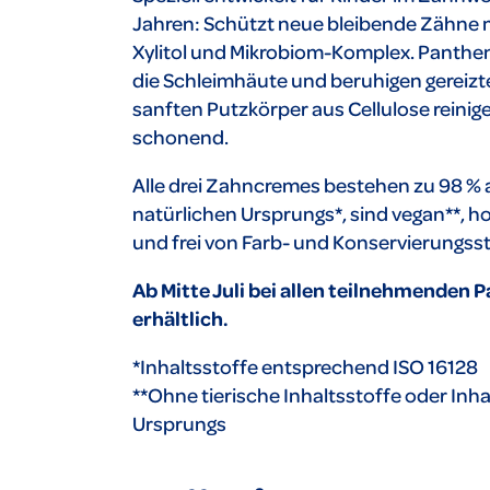
Jahren: Schützt neue bleibende Zähne m
Xylitol und Mikrobiom-Komplex. Panthe
die Schleimhäute und beruhigen gereizte
sanften Putzkörper aus Cellulose reinig
schonend.
Alle drei Zahncremes bestehen zu 98 % 
natürlichen Ursprungs*, sind vegan**, 
und frei von Farb- und Konservierungss
Ab Mitte Juli bei allen teilnehmenden 
erhältlich.
*Inhaltsstoffe entsprechend ISO 16128
**Ohne tierische Inhaltsstoffe oder Inha
Ursprungs