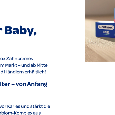
r Baby,
tinox Zahncremes
em Markt – und ab Mitte
d Händlern erhältlich!
lter – von Anfang
or Karies und stärkt die
krobiom-Komplex aus