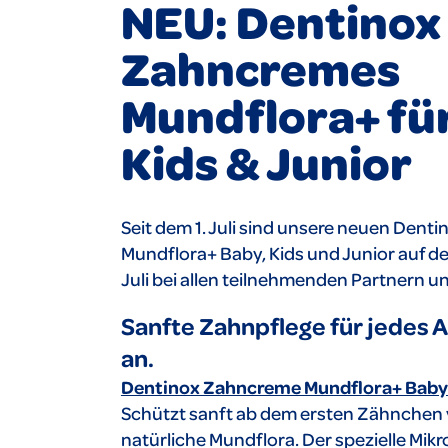
NEU: Dentinox
Zahncremes
Mundflora+ fü
Kids & Junior
Seit dem 1. Juli sind unsere neuen Den
Mundflora+ Baby, Kids und Junior auf d
Juli bei allen teilnehmenden Partnern un
Sanfte Zahnpflege für jedes A
an.
Dentinox Zahncreme Mundflora+ Baby
Schützt sanft ab dem ersten Zähnchen v
natürliche Mundflora. Der spezielle Mi