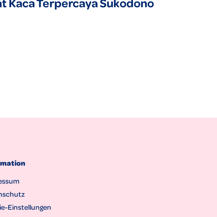
kat Kaca Terpercaya Sukodono
rmation
essum
nschutz
e-Einstellungen